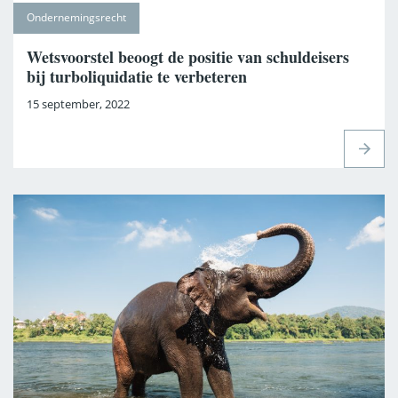
Ondernemingsrecht
Familie & Gezin
Familierecht
Financieel
Wetsvoorstel beoogt de positie van schuldeisers
Financiering, zekerheden en zorgplicht
bij turboliquidatie te verbeteren
15 september, 2022
Grondzaken
Huurrecht
Intellectueel Eigendomsrecht
Onderneming & Organisatie
Ondernemingsrecht
Ondernemingsrecht
Onroerendgoedrecht
Procedure informatie
Uitgelicht