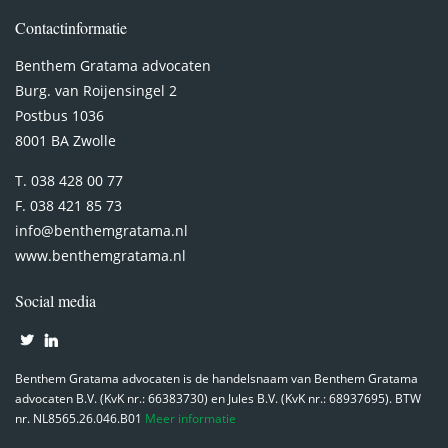
Contactinformatie
Benthem Gratama advocaten
Burg. van Roijensingel 2
Postbus 1036
8001 BA Zwolle
T. 038 428 00 77
F. 038 421 85 73
info@benthemgratama.nl
www.benthemgratama.nl
Social media
Benthem Gratama advocaten is de handelsnaam van Benthem Gratama
advocaten B.V. (KvK nr.: 66383730) en Jules B.V. (KvK nr.: 68937695). BTW
nr. NL8565.26.046.B01
Meer informatie