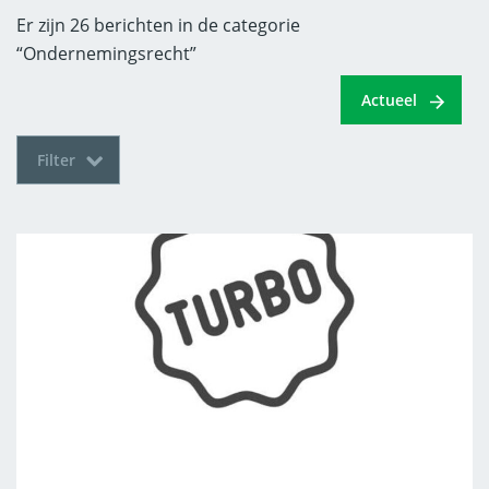
Er zijn 26 berichten in de categorie
“Ondernemingsrecht”
Actueel
Filter
Aanbestedingsrecht
Aansprakelijkheidsrecht
Actueel
Agrarisch & Grondzaken
Arbeidsrecht
Bestuursrecht
Bouw & Vastgoed
Bouwrecht
Erfrecht
Faillissementen
Faillissementsrecht