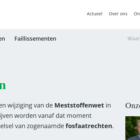
Actueel
Over ons
On
en
Faillissementen
Waar
en
Onze
een wijziging van de
Meststoffenwet
in
rijven worden vanaf dat moment
telsel van zogenaamde
fosfaatrechten
.