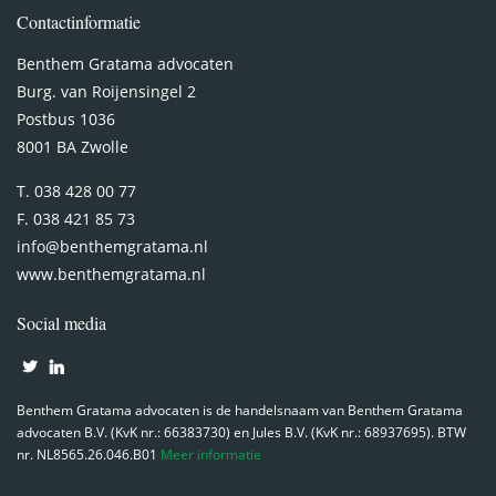
Contactinformatie
Benthem Gratama advocaten
Burg. van Roijensingel 2
Postbus 1036
8001 BA Zwolle
T. 038 428 00 77
F. 038 421 85 73
info@benthemgratama.nl
www.benthemgratama.nl
Social media
Benthem Gratama advocaten is de handelsnaam van Benthem Gratama
advocaten B.V. (KvK nr.: 66383730) en Jules B.V. (KvK nr.: 68937695). BTW
nr. NL8565.26.046.B01
Meer informatie