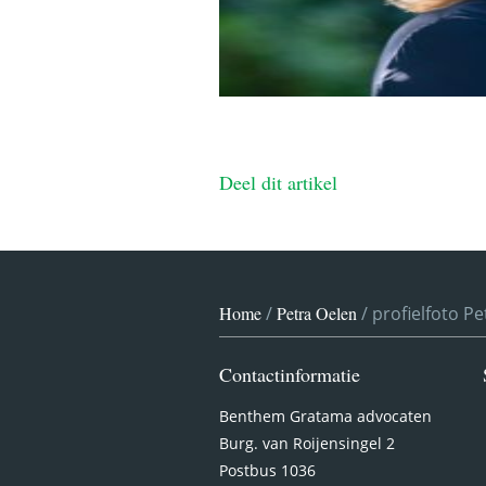
Deel dit artikel
Home
/
Petra Oelen
/
profielfoto Pe
Contactinformatie
Benthem Gratama advocaten
Burg. van Roijensingel 2
Postbus 1036