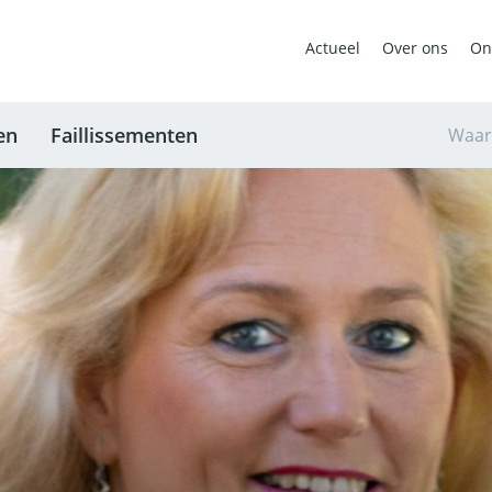
Actueel
Over ons
On
en
Faillissementen
Waar