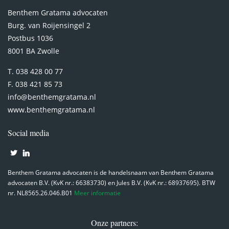
Benthem Gratama advocaten
Burg. van Roijensingel 2
Postbus 1036
8001 BA Zwolle
T. 038 428 00 77
F. 038 421 85 73
info@benthemgratama.nl
www.benthemgratama.nl
Social media
Benthem Gratama advocaten is de handelsnaam van Benthem Gratama
advocaten B.V. (KvK nr.: 66383730) en Jules B.V. (KvK nr.: 68937695). BTW
nr. NL8565.26.046.B01
Meer informatie
Onze partners: