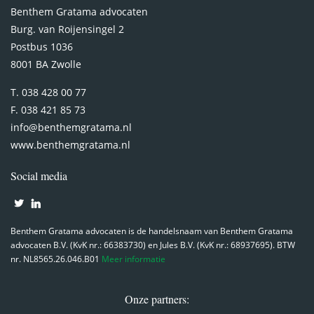
Benthem Gratama advocaten
Burg. van Roijensingel 2
Postbus 1036
8001 BA Zwolle
T. 038 428 00 77
F. 038 421 85 73
info@benthemgratama.nl
www.benthemgratama.nl
Social media
Benthem Gratama advocaten is de handelsnaam van Benthem Gratama
advocaten B.V. (KvK nr.: 66383730) en Jules B.V. (KvK nr.: 68937695). BTW
nr. NL8565.26.046.B01
Meer informatie
Onze partners: