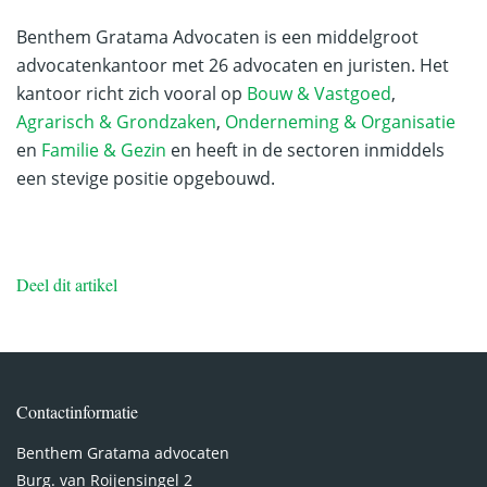
Benthem Gratama Advocaten is een middelgroot
advocatenkantoor met 26 advocaten en juristen. Het
kantoor richt zich vooral op
Bouw & Vastgoed
,
Agrarisch & Grondzaken
,
Onderneming & Organisatie
en
Familie & Gezin
en heeft in de sectoren inmiddels
een stevige positie opgebouwd.
Deel dit artikel
Contactinformatie
Benthem Gratama advocaten
Burg. van Roijensingel 2