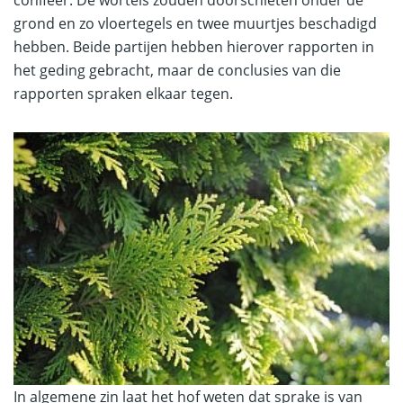
conifeer. De wortels zouden doorschieten onder de
grond en zo vloertegels en twee muurtjes beschadigd
hebben. Beide partijen hebben hierover rapporten in
het geding gebracht, maar de conclusies van die
rapporten spraken elkaar tegen.
In algemene zin laat het hof weten dat sprake is van