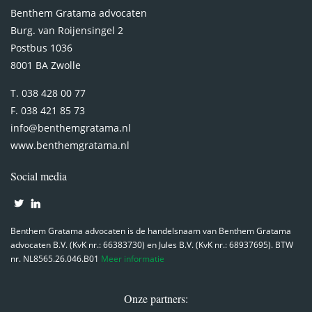
Benthem Gratama advocaten
Burg. van Roijensingel 2
Postbus 1036
8001 BA Zwolle
T. 038 428 00 77
F. 038 421 85 73
info@benthemgratama.nl
www.benthemgratama.nl
Social media
Benthem Gratama advocaten is de handelsnaam van Benthem Gratama
advocaten B.V. (KvK nr.: 66383730) en Jules B.V. (KvK nr.: 68937695). BTW
nr. NL8565.26.046.B01
Meer informatie
Onze partners: